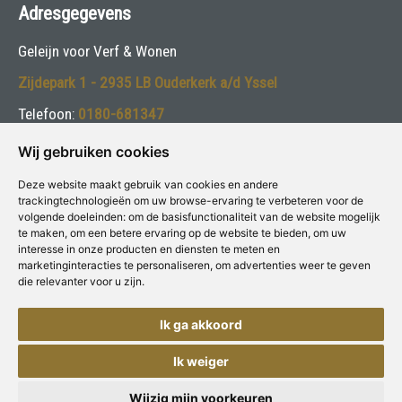
Adresgegevens
Geleijn voor Verf & Wonen
Zijdepark 1 - 2935 LB Ouderkerk a/d Yssel
Telefoon:
0180-681347
E-mail:
info@geleijn.com
Wij gebruiken cookies
Deze website maakt gebruik van cookies en andere
Volg ons:
trackingtechnologieën om uw browse-ervaring te verbeteren voor de
volgende doeleinden:
om de basisfunctionaliteit van de website mogelijk
te maken
,
om een betere ervaring op de website te bieden
,
om uw
interesse in onze producten en diensten te meten en
marketinginteracties te personaliseren
,
om advertenties weer te geven
die relevanter voor u zijn
.
Deze winkel is aangesloten bij
Voor Verf & Wonen
Ik ga akkoord
Ik weiger
Copyright © Concepts & Companies BV. Alle rechten voorbehouden.
Privacybeleid
|
Disclaimer
Wijzig mijn voorkeuren