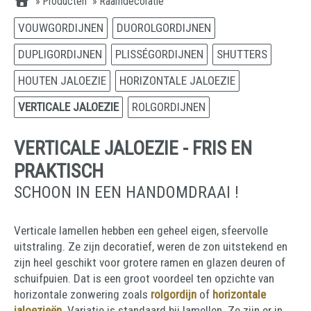
»
Producten
»
Raamdecoratie
VOUWGORDIJNEN
DUOROLGORDIJNEN
DUPLIGORDIJNEN
PLISSÉGORDIJNEN
SHUTTERS
HOUTEN JALOEZIE
HORIZONTALE JALOEZIE
VERTICALE JALOEZIE
ROLGORDIJNEN
VERTICALE JALOEZIE - FRIS EN
PRAKTISCH
SCHOON IN EEN HANDOMDRAAI !
Verticale lamellen hebben een geheel eigen, sfeervolle
uitstraling. Ze zijn decoratief, weren de zon uitstekend en
zijn heel geschikt voor grotere ramen en glazen deuren of
schuifpuien. Dat is een groot voordeel ten opzichte van
horizontale zonwering zoals
rolgordijn
of
horizontale
jaloezieën
. Variatie is standaard bij lamellen. Ze zijn er in